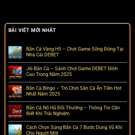
BÀI VIẾT MỚI NHẤT
Bắn Cá Vàng H5 – Chơi Game Sống Động Tại
Nhà Cái DEBET
Jili Bắn Cá – Sảnh Chơi Game DEBET Đỉnh
Cao Trong Năm 2025
Bắn Cá Bingo – Trò Chơi Săn Cá Ăn Tiền Hot
Nhất Năm 2025
Bắn Cá Nổ Hũ Đổi Thưởng – Thông Tin Cần
Biết Khi Trải Nghiệm
Cách Chọn Súng Bắn Cá 7 Bước Dùng Vũ Khí
Cho Người Mới