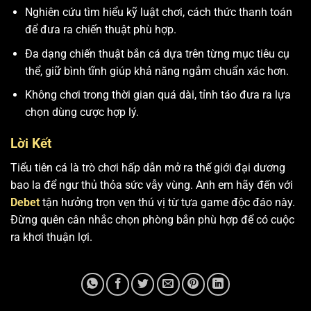
Nghiên cứu tìm hiểu kỹ luật chơi, cách thức thanh toán
để đưa ra chiến thuật phù hợp.
Đa dạng chiến thuật bắn cá dựa trên từng mục tiêu cụ
thể, giữ bình tĩnh giúp khả năng ngắm chuẩn xác hơn.
Không chơi trong thời gian quá dài, tỉnh táo đưa ra lựa
chọn dùng cược hợp lý.
Lời Kết
Tiểu tiên cá là trò chơi hấp dẫn mở ra thế giới đại dương
bao la để ngư thủ thỏa sức vẫy vùng. Anh em hãy đến với
Debet
tận hưởng trọn vẹn thú vị từ tựa game độc đáo này.
Đừng quên cân nhắc chọn phòng bắn phù hợp để có cuộc
ra khơi thuận lợi.