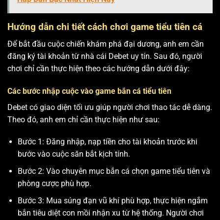
Hướng dẫn chi tiết cách chơi game tiểu tiên cá
Để bắt đầu cuộc chiến khám phá đại dương, anh em cần
đăng ký tài khoản từ nhà cái Debet uy tín. Sau đó, người
chơi chỉ cần thực hiện theo các hướng dẫn dưới đây:
Các bước nhập cuộc vào game bắn cá tiểu tiên
Debet có giao diện tối ưu giúp người chơi thao tác dễ dàng.
Theo đó, anh em chỉ cần thực hiện như sau:
Bước 1: Đăng nhập, nạp tiền cho tài khoản trước khi
bước vào cuộc săn bắt kịch tính.
Bước 2: Vào chuyên mục bắn cá chọn game tiểu tiên và
phòng cược phù hợp.
Bước 3: Mua súng đạn vũ khí phù hợp, thực hiện ngắm
bắn tiêu diệt con mồi nhận xu từ hệ thống. Người chơi