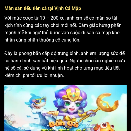
Màn săn tiểu tiên cá tại Vịnh Cá Mập
Với mức cược từ 10 – 200 xu, anh em sẽ có màn so tài
kịch tính cùng các tay chơi mới nổi. Cảm giác hưng phấn
mạnh mẽ khi ngư thủ bước vào cuộc đi săn cá mập khó
nhằn cùng phần thưởng cô cùng lớn.
Đây là phòng bắn cấp độ trung bình, anh em lượng sức để
có hành trình săn bắt hiệu quả. Người chơi cần nghiên cứu
hệ số cá, sử dụng vũ khí linh hoạt cho từng mục tiêu tiết
kiệm chi phí tối ưu lợi nhuận.