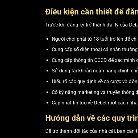
Điều kiện cần thiết để đăng
Trước khi đăng ký trở thành đại lý của De
Người chơi phải từ 18 tuổi trở lên để c
Cung cấp số điện thoại cá nhân thường 
Cung cấp thông tin CCCD để xác minh d
Sử dụng tài khoản ngân hàng chính chủ 
Hiểu rõ các quy định về cá cược và đồn
Có kỹ năng marketing và truyền thông đ
Cập nhật tin tức về Debet một cách nhan
Hướng dẫn về các quy trì
Để trở thành đối tác của nhà cái, bạn cần 