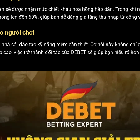
 bạn sẽ được nhận mức chiết khấu hoa hồng hấp dẫn. Trong khi 
g lên đến 60%, giúp bạn dễ dàng gia tăng thu nhập từ công v
o người chơi
ợc nhà cái đào tạo kỹ năng mềm cần thiết. Cơ hội này không chỉ
p cao, việc trở thành đối tác của DEBET sẽ giúp bạn hiểu rõ hơ