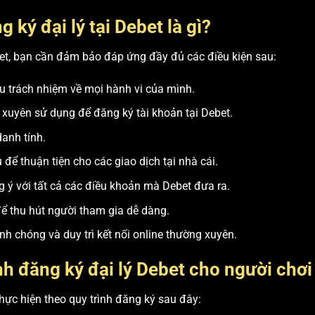
 ký đại lý tại Debet là gì?
bet, bạn cần đảm bảo đáp ứng đầy đủ các điều kiện sau:
hịu trách nhiệm về mọi hành vi của mình.
xuyên sử dụng để đăng ký tài khoản tại Debet.
anh tính.
để thuận tiện cho các giao dịch tại nhà cái.
g ý với tất cả các điều khoản mà Debet đưa ra.
ể thu hút người tham gia dễ dàng.
h chóng và duy trì kết nối online thường xuyên.
nh đăng ký đại lý Debet cho người chơi
thực hiện theo quy trình đăng ký sau đây: