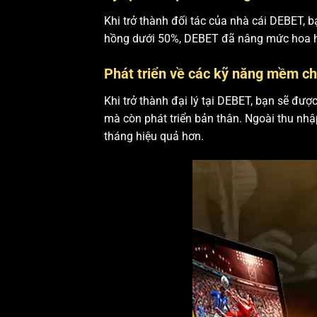
Khi trở thành đối tác của nhà cái DEBET,
hồng dưới 50%, DEBET đã nâng mức hoa hồn
Phát triển về các kỹ năng mềm ch
Khi trở thành đại lý tại DEBET, bạn sẽ đư
mà còn phát triển bản thân. Ngoài thu nhậ
tháng hiệu quả hơn.