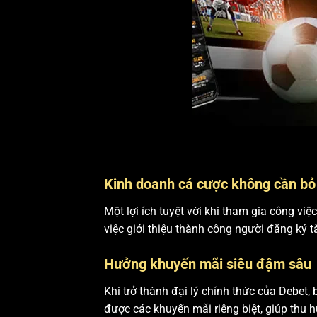
Kinh doanh cá cược không cần bỏ
Một lợi ích tuyệt vời khi tham gia công vi
việc giới thiệu thành công người đăng ký 
Hưởng khuyến mãi siêu đậm sâu
Khi trở thành đại lý chính thức của Debet
được các khuyến mãi riêng biệt, giúp thu 