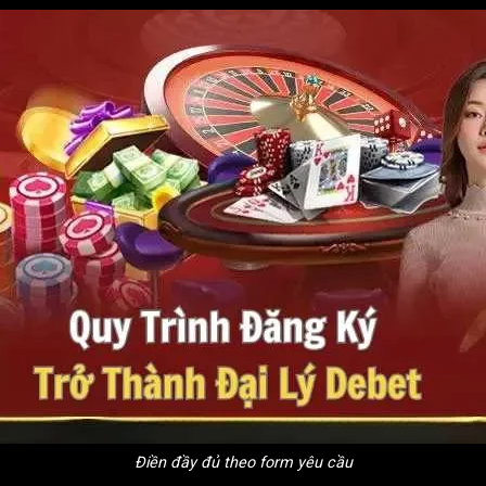
Điền đầy đủ theo form yêu cầu