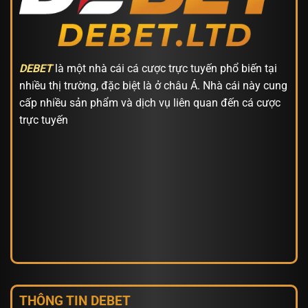
DEBET
là một nhà cái cá cược trực tuyến phổ biến tại
nhiều thị trường, đặc biệt là ở châu Á. Nhà cái này cung
cấp nhiều sản phẩm và dịch vụ liên quan đến cá cược
trực tuyến
THÔNG TIN DEBET