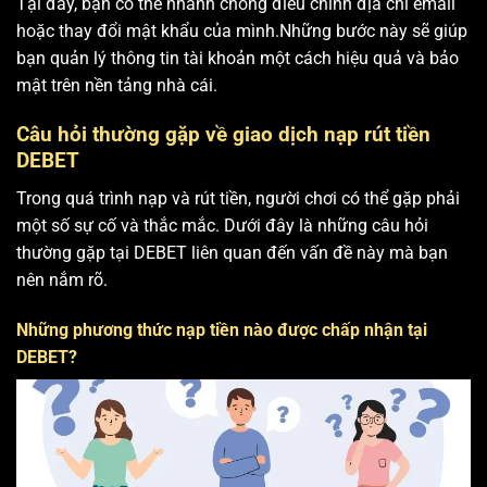
Tại đây, bạn có thể nhanh chóng điều chỉnh địa chỉ email
hoặc thay đổi mật khẩu của mình.Những bước này sẽ giúp
bạn quản lý thông tin tài khoản một cách hiệu quả và bảo
mật trên nền tảng nhà cái.
Câu hỏi thường gặp về giao dịch nạp rút tiền
DEBET
Trong quá trình nạp và rút tiền, người chơi có thể gặp phải
một số sự cố và thắc mắc. Dưới đây là những câu hỏi
thường gặp tại DEBET liên quan đến vấn đề này mà bạn
nên nắm rõ.
Những phương thức nạp tiền nào được chấp nhận tại
DEBET?