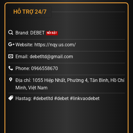
HỖ TRỢ 24/7
Brand: DEBET
Website: https://nqy.us.com/
Email:
debetltd@gmail.com
Phone: 0966558670
Địa chỉ: 1055 Hiệp Nhất, Phường 4, Tân Bình, Hồ Chí
Minh, Việt Nam
Hastag: #debetltd #debet #linkvaodebet