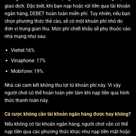
giao dịch. Đặc biệt, khi bạn nạp hoặc rút tiền qua tài khoản
ngân hàng, DEBET hoàn toàn miễn phí. Tuy nhiên, nếu bạn
chọn phương thức thẻ cào, sẽ có một khoản phí nhỏ do
đơn vị trung gian thu. Mức phí chiết khấu sẽ phụ thuộc vào
nhà mạng như sau:
Viettel:16%
Vinaphone: 17%
Mobifone: 19%.
Nhà cái cam kết không thu lợi từ khoản phí này. Vì vậy
người chơi có thể hoàn toàn yên tâm khi nạp tiền qua hình
thức thanh toán này.
Cá cược không cần tài khoản ngân hàng được hay không?
Nếu không có tài khoản ngân hàng, người chơi vẫn có thể
nạp tiền qua các phương thức khác như nạp tiền mặt hoặc