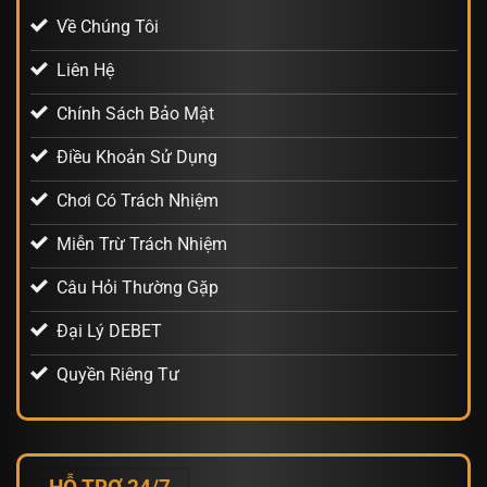
Về Chúng Tôi
Liên Hệ
Chính Sách Bảo Mật
Điều Khoản Sử Dụng
Chơi Có Trách Nhiệm
Miễn Trừ Trách Nhiệm
Câu Hỏi Thường Gặp
Đại Lý DEBET
Quyền Riêng Tư