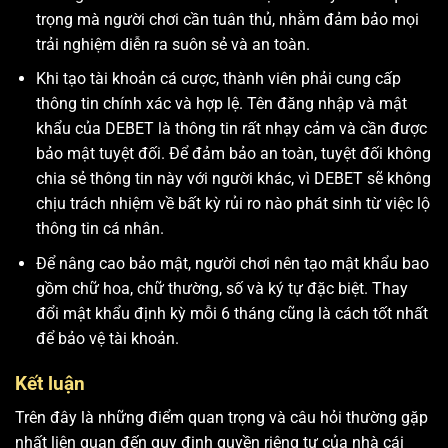
trọng mà người chơi cần tuân thủ, nhằm đảm bảo mọi
trải nghiệm diễn ra suôn sẻ và an toàn.
Khi tạo tài khoản cá cược, thành viên phải cung cấp
thông tin chính xác và hợp lệ. Tên đăng nhập và mật
khẩu của DEBET là thông tin rất nhạy cảm và cần được
bảo mật tuyệt đối. Để đảm bảo an toàn, tuyệt đối không
chia sẻ thông tin này với người khác, vì DEBET sẽ không
chịu trách nhiệm về bất kỳ rủi ro nào phát sinh từ việc lộ
thông tin cá nhân.
Để nâng cao bảo mật, người chơi nên tạo mật khẩu bao
gồm chữ hoa, chữ thường, số và ký tự đặc biệt. Thay
đổi mật khẩu định kỳ mỗi 6 tháng cũng là cách tốt nhất
để bảo vệ tài khoản.
Kết luận
Trên đây là những điểm quan trọng và câu hỏi thường gặp
nhất liên quan đến quy định quyền riêng tư của nhà cái