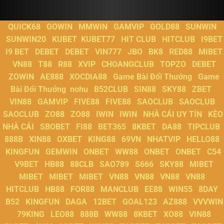
QUICK68
GOWIN
MMWIN
GAMVIP
GOLD88
SUNWIN
SUNWIN20
KUBET
KUBET77
HIT CLUB
HITCLUB
I9BET
I9 BET
DEBET
DEBET
VIN777
JBO
BK8
RED88
MIBET
VN88
T88
R88
XVIP
CHOANGCLUB
TOPZO
DEBET
ZOWIN
AE888
XOCDIA88
Game Bài Đổi Thưởng
Game
Bài Đổi Thưởng
nohu
B52CLUB
SIN88
SKY88
ZBET
VIN88
GAMVIP
FIVE88
FIVE88
SAOCLUB
SAOCLUB
SAOCLUB
ZO88
ZO88
IWIN
IWIN
NHÀ CÁI UY TÍN
KÈO
NHÀ CÁI
SBOBET
FI88
BET365
8KBET
DA88
TIPCLUB
888B
XIN88
OXBET
KING88
69VN
NHATVIP
HELLO88
KINGFUN
GEMWIN
ONBET
WW88
ONBET
ONBET
C54
V9BET
HB88
88CLB
SAO789
S666
SKY88
MIBET
MIBET
MIBET
MIBET
VN88
VN88
VN88
VN88
HITCLUB
HB88
FOR88
MANCLUB
EE88
WIN55
8DAY
B52
KINGFUN
DAGA
12BET
GOAL123
AZ888
VVVWIN
79KING
LEO88
888B
WW88
8KBET
XO88
VIN88