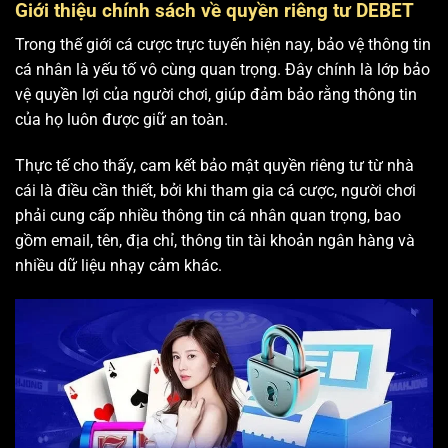
Giới thiệu chính sách về quyền riêng tư DEBET
Trong thế giới cá cược trực tuyến hiện nay, bảo vệ thông tin
cá nhân là yếu tố vô cùng quan trọng. Đây chính là lớp bảo
vệ quyền lợi của người chơi, giúp đảm bảo rằng thông tin
của họ luôn được giữ an toàn.
Thực tế cho thấy, cam kết bảo mật quyền riêng tư từ nhà
cái là điều cần thiết, bởi khi tham gia cá cược, người chơi
phải cung cấp nhiều thông tin cá nhân quan trọng, bao
gồm email, tên, địa chỉ, thông tin tài khoản ngân hàng và
nhiều dữ liệu nhạy cảm khác.