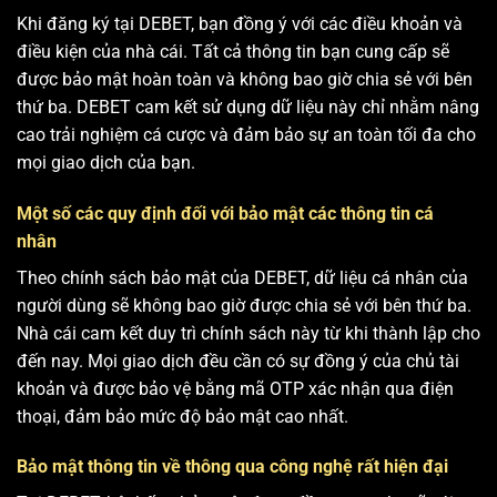
Khi đăng ký tại DEBET, bạn đồng ý với các điều khoản và
điều kiện của nhà cái. Tất cả thông tin bạn cung cấp sẽ
được bảo mật hoàn toàn và không bao giờ chia sẻ với bên
thứ ba. DEBET cam kết sử dụng dữ liệu này chỉ nhằm nâng
cao trải nghiệm cá cược và đảm bảo sự an toàn tối đa cho
mọi giao dịch của bạn.
Một số các quy định đối với bảo mật các thông tin cá
nhân
Theo chính sách bảo mật của DEBET, dữ liệu cá nhân của
người dùng sẽ không bao giờ được chia sẻ với bên thứ ba.
Nhà cái cam kết duy trì chính sách này từ khi thành lập cho
đến nay. Mọi giao dịch đều cần có sự đồng ý của chủ tài
khoản và được bảo vệ bằng mã OTP xác nhận qua điện
thoại, đảm bảo mức độ bảo mật cao nhất.
Bảo mật thông tin về thông qua công nghệ rất hiện đại