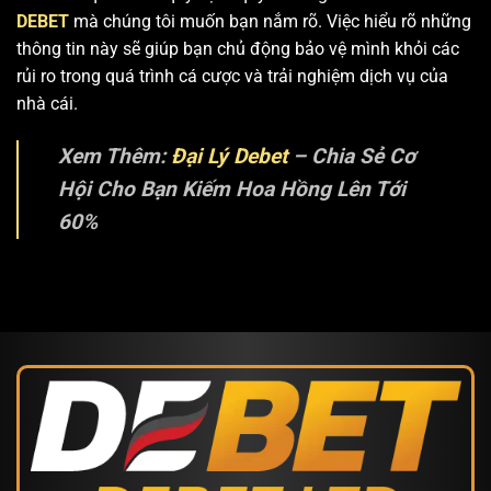
DEBET
mà chúng tôi muốn bạn nắm rõ. Việc hiểu rõ những
thông tin này sẽ giúp bạn chủ động bảo vệ mình khỏi các
rủi ro trong quá trình cá cược và trải nghiệm dịch vụ của
nhà cái.
Xem Thêm:
Đại Lý Debet
– Chia Sẻ Cơ
Hội Cho Bạn Kiếm Hoa Hồng Lên Tới
60%