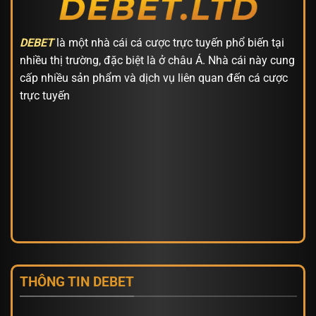
DEBET
là một nhà cái cá cược trực tuyến phổ biến tại
nhiều thị trường, đặc biệt là ở châu Á. Nhà cái này cung
cấp nhiều sản phẩm và dịch vụ liên quan đến cá cược
trực tuyến
THÔNG TIN DEBET